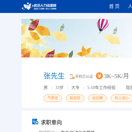
首 页
张先生
3K~5K/月
手机已认证
男
33岁
大专
5-10年工作经验
现
|
|
|
气质佳
能加班
会应酬
有上进心
求职意向