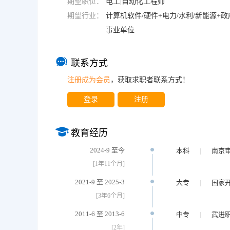
期望职位：
电工|自动化工程师
期望行业：
计算机软件/硬件+电力/水利/新能源+政
事业单位
联系方式
注册成为会员
，获取求职者联系方式！
登录
注册
教育经历
2024-9 至今
本科
|
南京
[1年11个月]
2021-9 至 2025-3
大专
|
国家
[3年6个月]
2011-6 至 2013-6
中专
|
武进
[2年]