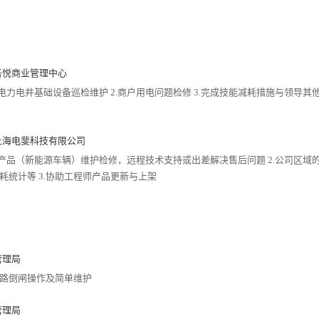
吾悦商业管理中心
场电力电井基础设备巡检维护 2.商户用电问题检修 3.完成技能减耗措施与领导其
上海电斐科技有限公司
后产品（新能源车辆）维护检修，远程技术支持或出差解决售后问题 2.公司区域
耗统计等 3.协助工程师产品更新与上架
管理局
路倒闸操作及简单维护
管理局