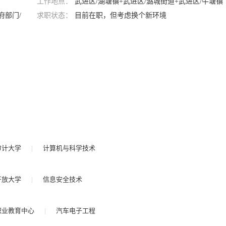
工作地点：
武进区/湖塘镇+武进区/潞城街道+武进区/牛塘镇
府部门/
求职状态：
目前在职，但考虑换个新环境
审计大学
|
计算机与科学技术
开放大学
|
信息安全技术
职业教育中心
|
汽车电子工程