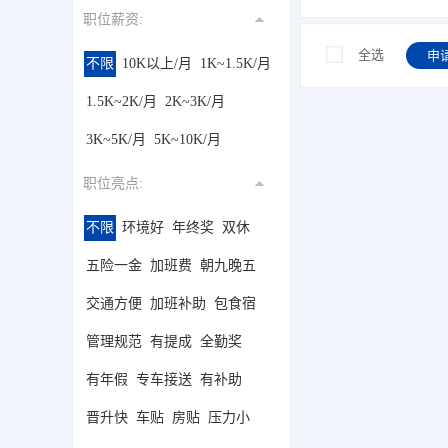
职位薪资:
全选
申
不限
10K以上/月
1K~1.5K/月
1.5K~2K/月
2K~3K/月
3K~5K/月
5K~10K/月
职位亮点:
不限
环境好
年终奖
双休
五险一金
加班费
朝九晚五
交通方便
加班补助
包食宿
管理规范
有提成
全勤奖
有年假
专车接送
有补助
晋升快
车贴
房贴
压力小