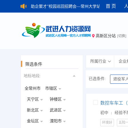
首 页
021武进“百校百企，助企聚才”校园巡回招聘会—常州大学站
· 2021年11
高新区分站
[切换]
所属行业
企业
筛选条件
地标地段:
已选条件:
退役军
全常州市
市辖区
天宁区
钟楼区
新北区
武进区
初中
经验不
|
金坛区
溧阳市
环境好
五险