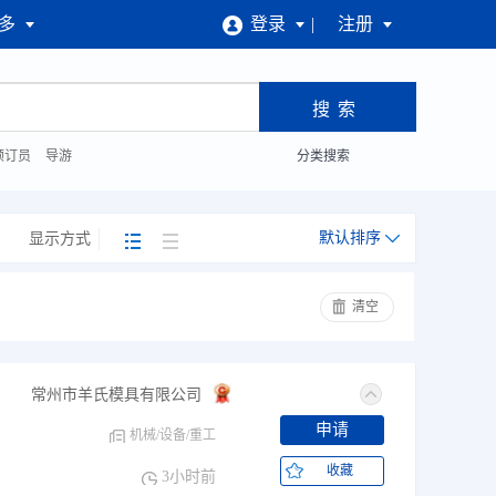
多
登录
注册
性人才招聘会
· 2021武进“百校百企，助企聚才
预订员
导游
分类搜索
默认排序
显示方式
清空
常州市羊氏模具有限公司
申请
机械/设备/重工
收藏
3小时前