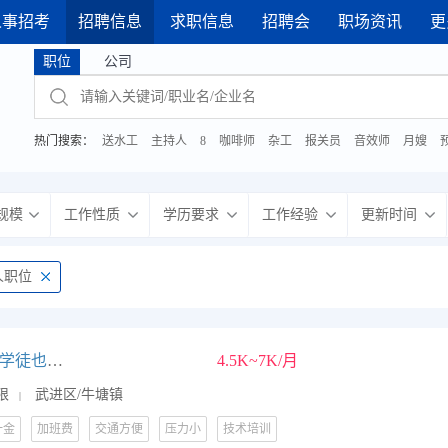
人事招考
招聘信息
求职信息
招聘会
职场资讯
更
月03日 普工、技工类综合招聘会
· 2021年10月31日 综合
职位
公司
热门搜索：
送水工
主持人
8
咖啡师
杂工
报关员
音效师
月嫂
规模
工作性质
学历要求
工作经验
更新时间
人职位
数控车车工（学徒也可）
4.5K~7K/月
限
武进区/牛塘镇
|
一金
加班费
交通方便
压力小
技术培训