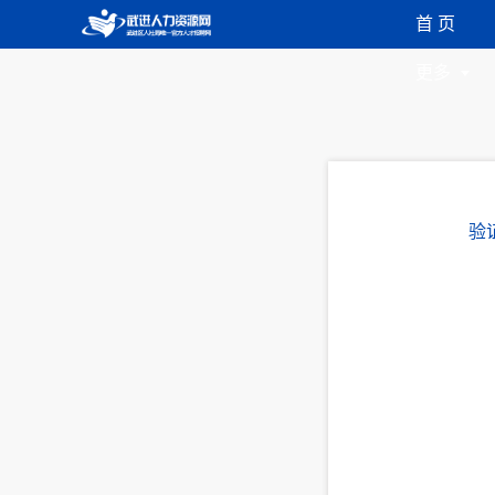
首 页
更多
验